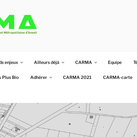
que à partir du Triangle de Gonesse
ds enjeux
Ailleurs déjà
CARMA
Equipe
T
Plus Bio
Adhérer
CARMA 2021
CARMA-carte