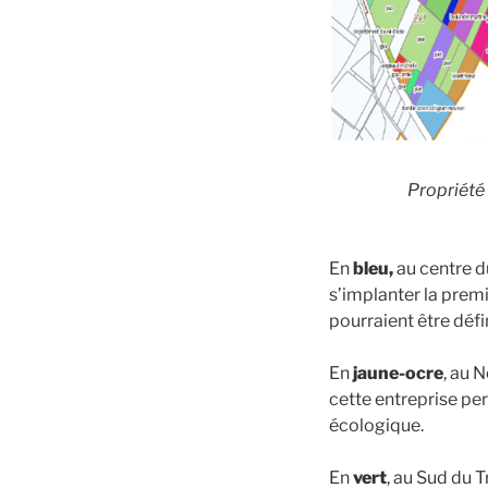
Propriété 
En
bleu,
au centre du
s’implanter la prem
pourraient être défi
En
jaune-ocre
, au 
cette entreprise per
écologique.
En
vert
, au Sud du T