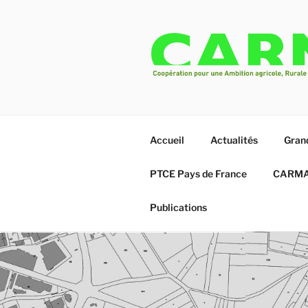
Aller
au
contenu
principal
CARMA
Un projet de transition écologi
Accueil
Actualités
Gran
PTCE Pays de France
CARMA 
Publications