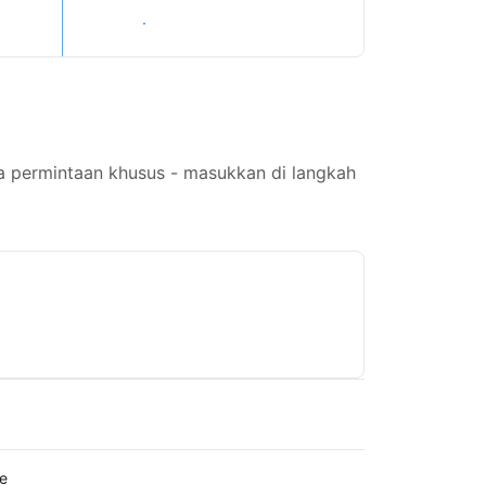
Tampilkan harga
a permintaan khusus - masukkan di langkah
e