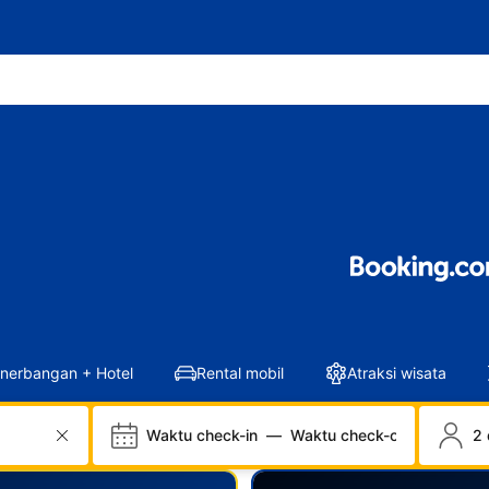
nerbangan + Hotel
Rental mobil
Atraksi wisata
Waktu check-in
—
Waktu check-out
2 