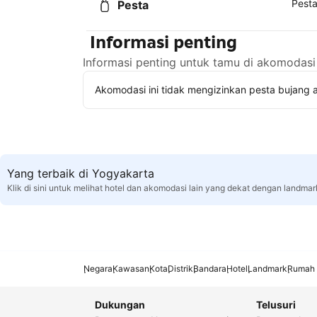
Pesta
Pesta
Informasi penting
Informasi penting untuk tamu di akomodasi 
Akomodasi ini tidak mengizinkan pesta bujang a
Yang terbaik di Yogyakarta
Klik di sini untuk melihat hotel dan akomodasi lain yang dekat dengan landmar
Negara
Kawasan
Kota
Distrik
Bandara
Hotel
Landmark
Rumah 
Dukungan
Telusuri