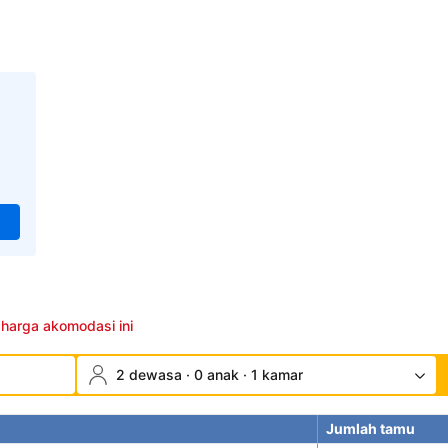
 harga akomodasi ini
2 dewasa · 0 anak · 1 kamar
Jumlah tamu