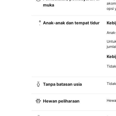
akom
muka
opsi 
Anak-anak dan tempat tidur
Kebi
Anak
Untuk
jumla
Kebi
Tidak
Tidak
Tanpa batasan usia
Hewan
Hewan peliharaan