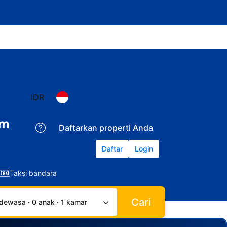
IDR
Daftarkan properti Anda
Daftar
Login
Taksi bandara
Cari
dewasa · 0 anak · 1 kamar