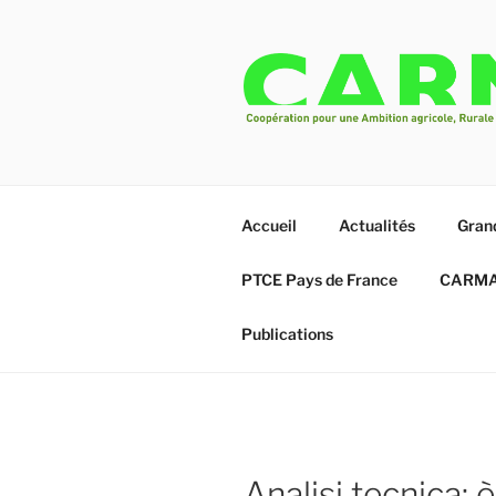
Aller
au
contenu
principal
CARMA
Un projet de transition écologi
Accueil
Actualités
Gran
PTCE Pays de France
CARMA 
Publications
Analisi tecnica: è