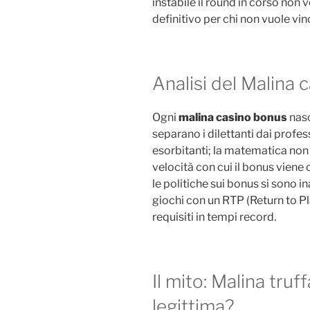
instabile il round in corso non 
definitivo per chi non vuole vinc
Analisi del Malina 
Ogni
malina casino bonus
nasc
separano i dilettanti dai profess
esorbitanti; la matematica non m
velocità con cui il bonus viene 
le politiche sui bonus si sono i
giochi con un RTP (Return to Pl
requisiti in tempi record.
Il mito: Malina truf
legittima?