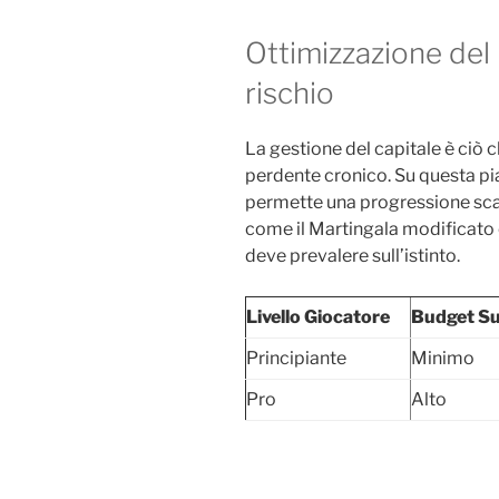
Ottimizzazione del 
rischio
La gestione del capitale è ciò c
perdente cronico. Su questa piat
permette una progressione scala
come il Martingala modificato o
deve prevalere sull’istinto.
Livello Giocatore
Budget Su
Principiante
Minimo
Pro
Alto