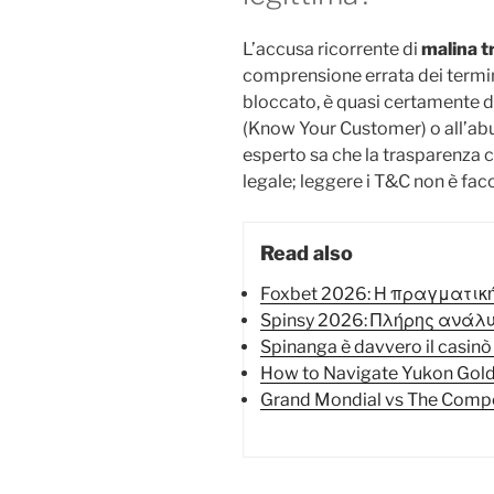
L’accusa ricorrente di
malina t
comprensione errata dei termini
bloccato, è quasi certamente 
(Know Your Customer) o all’abu
esperto sa che la trasparenza c
legale; leggere i T&C non è faco
Read also
Foxbet 2026: Η πραγματι
Spinsy 2026: Πλήρης ανάλυ
Spinanga è davvero il casinò 
How to Navigate Yukon Gold
Grand Mondial vs The Compe