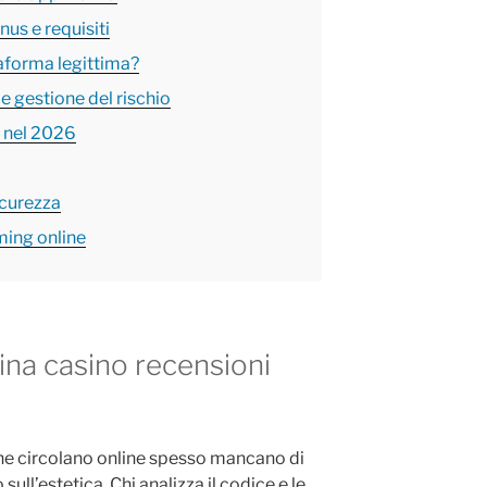
nus e requisiti
ttaforma legittima?
e gestione del rischio
 nel 2026
icurezza
ming online
lina casino recensioni
e circolano online spesso mancano di
sull’estetica. Chi analizza il codice e le