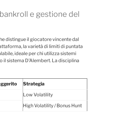
bankroll e gestione del
he distingue il giocatore vincente dal
taforma, la varietà di limiti di puntata
bile, ideale per chi utilizza sistemi
 il sistema D’Alembert. La disciplina
ggerito
Strategia
Low Volatility
High Volatility / Bonus Hunt