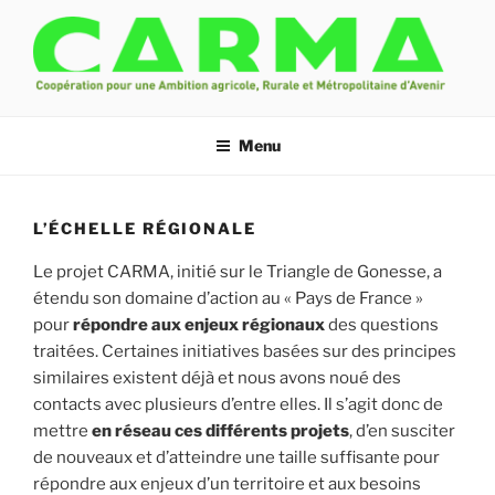
Aller
au
contenu
principal
CARMA
Un projet de transition écologique à partir du Triangle de Gonesse
Menu
L’ÉCHELLE RÉGIONALE
Le projet CARMA, initié sur le Triangle de Gonesse, a
étendu son domaine d’action au « Pays de France »
pour
répondre aux enjeux régionaux
des questions
traitées. Certaines initiatives basées sur des principes
similaires existent déjà et nous avons noué des
contacts avec plusieurs d’entre elles. Il s’agit donc de
mettre
en réseau ces différents projets
, d’en susciter
de nouveaux et d’atteindre une taille suffisante pour
répondre aux enjeux d’un territoire et aux besoins