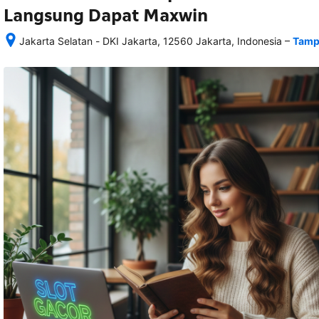
Langsung Dapat Maxwin
–
Jakarta Selatan - DKI Jakarta, 12560 Jakarta, Indonesia
Tamp
Setelah 
memesan, 
semua 
rincian 
akomodasi 
termasuk 
nomor 
telepon 
dan 
alamat 
akan 
disertakan 
dalam 
konfirmasi 
pemesanan 
dan 
akun 
Anda.