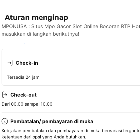
Aturan menginap
MPONUSA : Situs Mpo Gacor Slot Online Bocoran RTP Ho
masukkan di langkah berikutnya!
Lihat ketersediaan
Check-in
Tersedia 24 jam
Check-out
Dari 00.00 sampai 10.00
Pembatalan/ pembayaran di muka
Kebijakan pembatalan dan pembayaran di muka bervariasi tergant
ketentuan dari opsi yang Anda butuhkan.