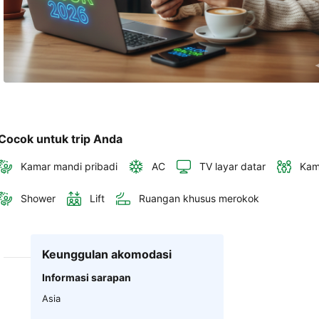
Cocok untuk trip Anda
Kamar mandi pribadi
AC
TV layar datar
Kam
Shower
Lift
Ruangan khusus merokok
Keunggulan akomodasi
Informasi sarapan
Asia