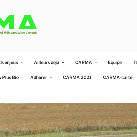
que à partir du Triangle de Gonesse
ds enjeux
Ailleurs déjà
CARMA
Equipe
T
Plus Bio
Adhérer
CARMA 2021
CARMA-carte