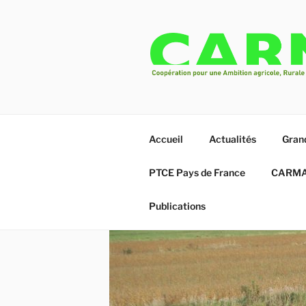
Aller
au
contenu
principal
CARMA
Un projet de transition écologi
Accueil
Actualités
Gran
PTCE Pays de France
CARMA 
Publications