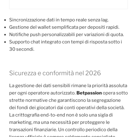
Sincronizzazione dati in tempo reale senza lag.
Gestione del wallet semplificata per depositi rapidi.
Notifiche push personalizzabili per variazioni di quota.
Supporto chat integrato con tempi di risposta sotto i
30 secondi.
Sicurezza e conformità nel 2026
La gestione dei dati sensibili rimane la priorità assoluta
per ogni operatore autorizzato.
Betpassion
opera sotto
strette normative che garantiscono la segregazione
dei fondi dei giocatori dai conti operativi della società.
La crittografia end-to-end non è solo una sigla di
marketing, ma una necessità per proteggere le
transazioni finanziarie. Un controllo periodico della