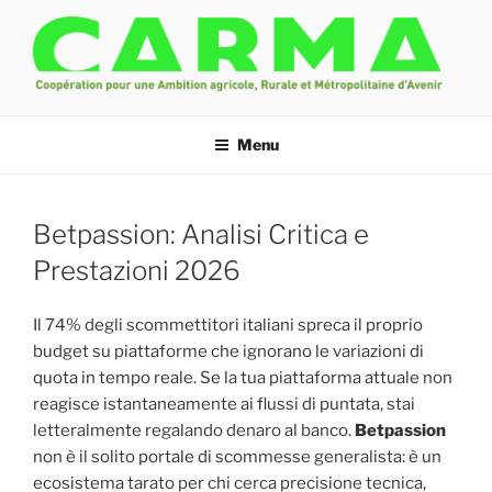
Aller
au
contenu
principal
CARMA
Un projet de transition écologique à partir du Triangle de Gonesse
Menu
Betpassion: Analisi Critica e
Prestazioni 2026
Il 74% degli scommettitori italiani spreca il proprio
budget su piattaforme che ignorano le variazioni di
quota in tempo reale. Se la tua piattaforma attuale non
reagisce istantaneamente ai flussi di puntata, stai
letteralmente regalando denaro al banco.
Betpassion
non è il solito portale di scommesse generalista: è un
ecosistema tarato per chi cerca precisione tecnica,