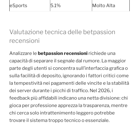
eSports
5.1%
Molto Alta
Valutazione tecnica delle betpassion
recensioni
Analizzare le
betpassion recensioni
richiede una
capacità di separare il segnale dal rumore. La maggior
parte degli utenti si concentra sull’interfaccia grafica o
sulla facilità di deposito, ignorando i fattori critici come
la tempestività nei pagamenti delle vincite e la stabilità
dei server durante i picchi di traffico. Nel 2026, i
feedback più affidabili indicano una netta divisione: chi
gioca per professione apprezza la trasparenza, mentre
chi cerca solo intrattenimento leggero potrebbe
trovare il sistema troppo tecnico o essenziale.