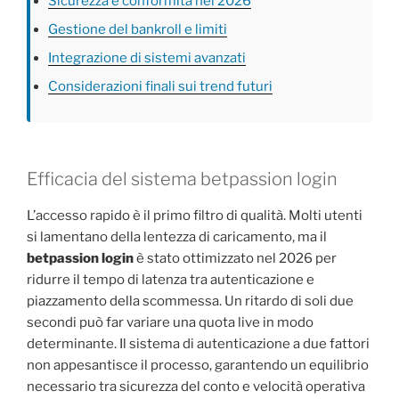
Sicurezza e conformità nel 2026
Gestione del bankroll e limiti
Integrazione di sistemi avanzati
Considerazioni finali sui trend futuri
Efficacia del sistema betpassion login
L’accesso rapido è il primo filtro di qualità. Molti utenti
si lamentano della lentezza di caricamento, ma il
betpassion login
è stato ottimizzato nel 2026 per
ridurre il tempo di latenza tra autenticazione e
piazzamento della scommessa. Un ritardo di soli due
secondi può far variare una quota live in modo
determinante. Il sistema di autenticazione a due fattori
non appesantisce il processo, garantendo un equilibrio
necessario tra sicurezza del conto e velocità operativa