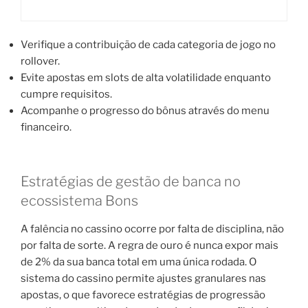
Verifique a contribuição de cada categoria de jogo no
rollover.
Evite apostas em slots de alta volatilidade enquanto
cumpre requisitos.
Acompanhe o progresso do bônus através do menu
financeiro.
Estratégias de gestão de banca no
ecossistema Bons
A falência no cassino ocorre por falta de disciplina, não
por falta de sorte. A regra de ouro é nunca expor mais
de 2% da sua banca total em uma única rodada. O
sistema do cassino permite ajustes granulares nas
apostas, o que favorece estratégias de progressão