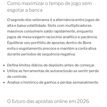
Como maximizar o tempo de jogo sem
esgotar a banca
O segredo dos veteranos é a alternância entre jogos de
alta e baixa volatilidade. Slots com multiplicadores
massivos consomem saldo rapidamente, enquanto
jogos de mesa exigem raciocínio analítico e paciência.
Equilibrar seu portfólio de apostas dentro do Bons
evita o esgotamento precoce e mantém a conta ativa
durante períodos de sequência negativa.
Defina limites diários de depósito antes de começar.
Utilize as ferramentas de autoexclusão se sentir perda
de controle.
Analise o histórico de ganhos e perdas semanalmente.
O futuro das apostas online em 2026