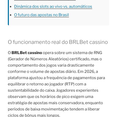
Dinâmica dos slots ao vivo vs. automáticos
O futuro das apostas no Brasil
O funcionamento real do BRLBet cassino
O
BRLBet cassino
opera sobre um sistema de RNG
(Gerador de Números Aleatórios) certificado, mas o
comportamento dos jogos varia drasticamente
conforme o volume de apostas diário. Em 2026, a
plataforma ajustou a frequência de pagamentos para
equilibrar o retorno ao jogador (RTP) com a
sustentabilidade do caixa. Jogadores experientes
observam que os horários de pico exigem uma
estratégia de apostas mais conservadora, enquanto
períodos de baixa movimentação tendem a liberar
ciclos de bônus mais longos.