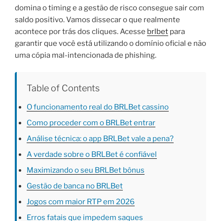
domina o timing e a gestão de risco consegue sair com
saldo positivo. Vamos dissecar o que realmente
acontece por trás dos cliques. Acesse
brlbet
para
garantir que você está utilizando o domínio oficial e não
uma cópia mal-intencionada de phishing.
Table of Contents
O funcionamento real do BRLBet cassino
Como proceder com o BRLBet entrar
Análise técnica: o app BRLBet vale a pena?
A verdade sobre o BRLBet é confiável
Maximizando o seu BRLBet bônus
Gestão de banca no BRLBet
Jogos com maior RTP em 2026
Erros fatais que impedem saques