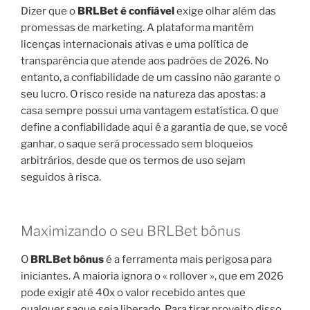
Dizer que o
BRLBet é confiável
exige olhar além das
promessas de marketing. A plataforma mantém
licenças internacionais ativas e uma política de
transparência que atende aos padrões de 2026. No
entanto, a confiabilidade de um cassino não garante o
seu lucro. O risco reside na natureza das apostas: a
casa sempre possui uma vantagem estatística. O que
define a confiabilidade aqui é a garantia de que, se você
ganhar, o saque será processado sem bloqueios
arbitrários, desde que os termos de uso sejam
seguidos à risca.
Maximizando o seu BRLBet bônus
O
BRLBet bônus
é a ferramenta mais perigosa para
iniciantes. A maioria ignora o « rollover », que em 2026
pode exigir até 40x o valor recebido antes que
qualquer saque seja liberado. Para tirar proveito disso,