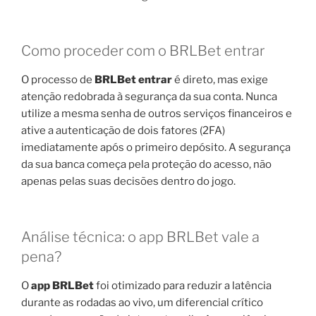
Como proceder com o BRLBet entrar
O processo de
BRLBet entrar
é direto, mas exige
atenção redobrada à segurança da sua conta. Nunca
utilize a mesma senha de outros serviços financeiros e
ative a autenticação de dois fatores (2FA)
imediatamente após o primeiro depósito. A segurança
da sua banca começa pela proteção do acesso, não
apenas pelas suas decisões dentro do jogo.
Análise técnica: o app BRLBet vale a
pena?
O
app BRLBet
foi otimizado para reduzir a latência
durante as rodadas ao vivo, um diferencial crítico