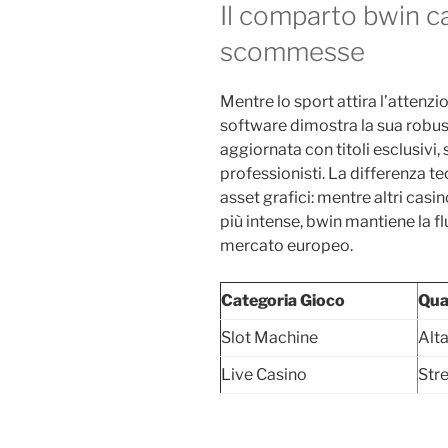
Il comparto bwin ca
scommesse
Mentre lo sport attira l’attenzi
software dimostra la sua robust
aggiornata con titoli esclusivi, s
professionisti. La differenza t
asset grafici: mentre altri casin
più intense, bwin mantiene la flu
mercato europeo.
Categoria Gioco
Qua
Slot Machine
Alta
Live Casino
Str