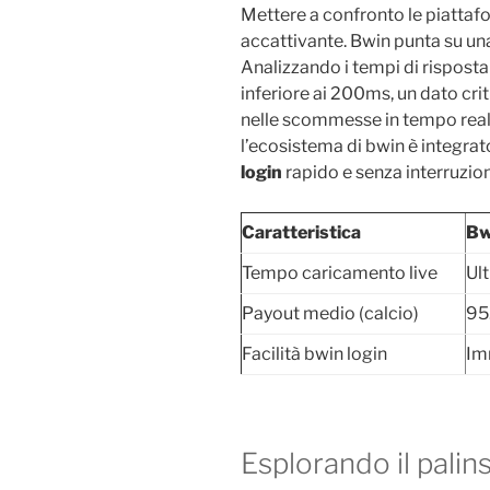
Mettere a confronto le piattafo
accattivante. Bwin punta su una
Analizzando i tempi di risposta 
inferiore ai 200ms, un dato crit
nelle scommesse in tempo reale
l’ecosistema di bwin è integra
login
rapido e senza interruzion
Caratteristica
Bw
Tempo caricamento live
Ul
Payout medio (calcio)
95
Facilità bwin login
Im
Esplorando il palin