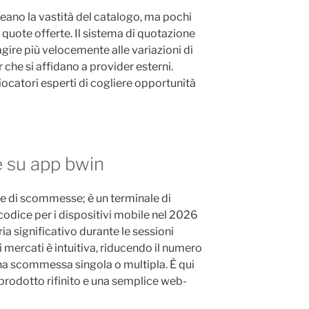
eano la vastità del catalogo, ma pochi
e quote offerte. Il sistema di quotazione
agire più velocemente alle variazioni di
che si affidano a provider esterni.
iocatori esperti di cogliere opportunità
e su app bwin
le di scommesse; è un terminale di
 codice per i dispositivi mobile nel 2026
ia significativo durante le sessioni
i mercati è intuitiva, riducendo il numero
una scommessa singola o multipla. È qui
n prodotto rifinito e una semplice web-