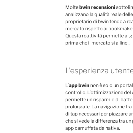
Molte
bwin recensioni
sottolin
analizzano la qualità reale dell
proprietario di bwin tende a re
mercato rispetto ai bookmaker 
Questa reattività permette ai g
prima che il mercato si allinei.
L’esperienza utent
L’
app bwin
non è solo un porta
controllo. L’ottimizzazione del
permette un risparmio di batter
prolungate. La navigazione tra 
di tap necessari per piazzare 
che si vede la differenza tra u
app camuffata da nativa.