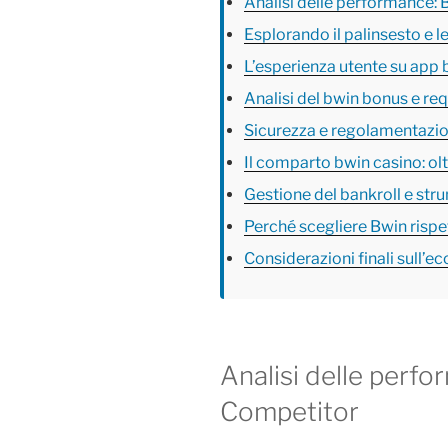
Analisi delle performance:
Esplorando il palinsesto e l
L’esperienza utente su app 
Analisi del bwin bonus e requ
Sicurezza e regolamentazi
Il comparto bwin casino: o
Gestione del bankroll e stru
Perché scegliere Bwin rispe
Considerazioni finali sull’
Analisi delle perf
Competitor