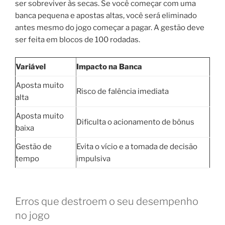
ser sobreviver às secas. Se você começar com uma
banca pequena e apostas altas, você será eliminado
antes mesmo do jogo começar a pagar. A gestão deve
ser feita em blocos de 100 rodadas.
Variável
Impacto na Banca
Aposta muito
Risco de falência imediata
alta
Aposta muito
Dificulta o acionamento de bônus
baixa
Gestão de
Evita o vício e a tomada de decisão
tempo
impulsiva
Erros que destroem o seu desempenho
no jogo