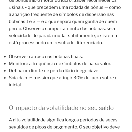
Os bônus são o motor do lucro. Saber reconhecer os
« sinais » que precedem uma rodada de bônus — como
a aparição frequente de símbolos de dispersão nas
bobinas 1 e 3 — é o que separa quem ganha de quem
perde. Observe o comportamento das bobinas: se a
velocidade de parada mudar subitamente, o sistema
está processando um resultado diferenciado.
Observe o atraso nas bobinas finais.
Monitore a frequência de símbolos de baixo valor.
Defina um limite de perda diário inegociável.
Saia da mesa assim que atingir 30% de lucro sobre o
inicial.
O impacto da volatilidade no seu saldo
A alta volatilidade significa longos períodos de secas
seguidos de picos de pagamento. O seu objetivo deve