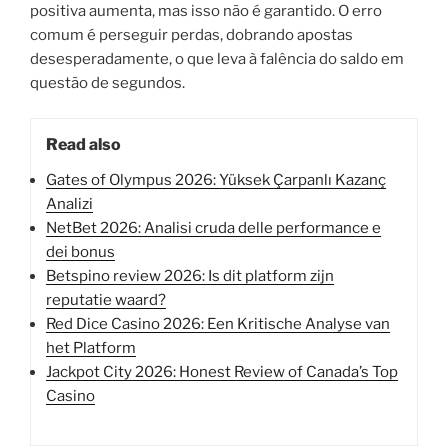
positiva aumenta, mas isso não é garantido. O erro
comum é perseguir perdas, dobrando apostas
desesperadamente, o que leva à falência do saldo em
questão de segundos.
Read also
Gates of Olympus 2026: Yüksek Çarpanlı Kazanç
Analizi
NetBet 2026: Analisi cruda delle performance e
dei bonus
Betspino review 2026: Is dit platform zijn
reputatie waard?
Red Dice Casino 2026: Een Kritische Analyse van
het Platform
Jackpot City 2026: Honest Review of Canada’s Top
Casino