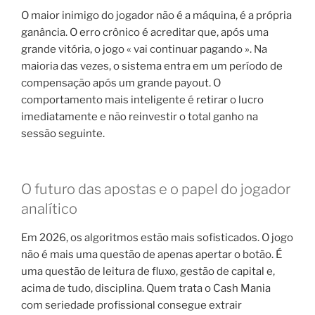
O maior inimigo do jogador não é a máquina, é a própria
ganância. O erro crônico é acreditar que, após uma
grande vitória, o jogo « vai continuar pagando ». Na
maioria das vezes, o sistema entra em um período de
compensação após um grande payout. O
comportamento mais inteligente é retirar o lucro
imediatamente e não reinvestir o total ganho na
sessão seguinte.
O futuro das apostas e o papel do jogador
analítico
Em 2026, os algoritmos estão mais sofisticados. O jogo
não é mais uma questão de apenas apertar o botão. É
uma questão de leitura de fluxo, gestão de capital e,
acima de tudo, disciplina. Quem trata o Cash Mania
com seriedade profissional consegue extrair