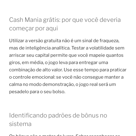
Cash Mania grátis: por que você deveria
começar por aqui
Utilizar a versão gratuita não é um sinal de fraqueza,
mas de inteligência analítica. Testar a volatilidade sem
arriscar seu capital permite que você mapeie quantos
giros, em média, o jogo leva para entregar uma
combinação de alto valor. Use esse tempo para praticar
o controle emocional: se você não consegue manter a
calma no modo demonstração, o jogo real será um
pesadelo para o seu bolso.
Identificando padrões de bônus no
sistema