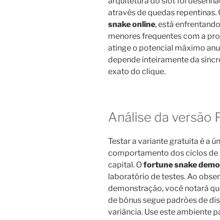
arquitetura do slot foi desenha
através de quedas repentinas
snake online
, está enfrentand
menores frequentes com a pr
atinge o potencial máximo anu
depende inteiramente da sinc
exato do clique.
Análise da versão
Testar a variante gratuita é a 
comportamento dos ciclos d
capital. O
fortune snake demo
laboratório de testes. Ao obs
demonstração, você notará que
de bônus segue padrões de disp
variância. Use este ambiente p