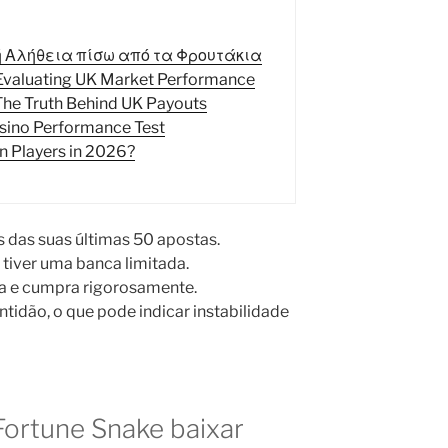
ή Αλήθεια πίσω από τα Φρουτάκια
 Evaluating UK Market Performance
The Truth Behind UK Payouts
asino Performance Test
an Players in 2026?
 das suas últimas 50 apostas.
ê tiver uma banca limitada.
ia e cumpra rigorosamente.
ntidão, o que pode indicar instabilidade
Fortune Snake baixar