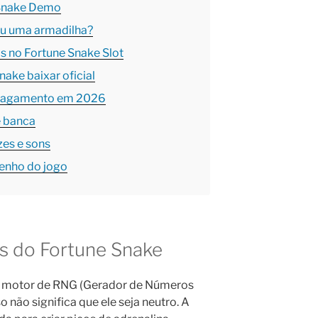
 Snake Demo
ou uma armadilha?
s no Fortune Snake Slot
ake baixar oficial
o pagamento em 2026
e banca
zes e sons
enho do jogo
ás do Fortune Snake
m motor de RNG (Gerador de Números
o não significa que ele seja neutro. A