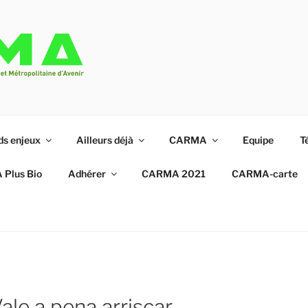
que à partir du Triangle de Gonesse
ds enjeux
Ailleurs déjà
CARMA
Equipe
T
Plus Bio
Adhérer
CARMA 2021
CARMA-carte
ale a pena arriscar