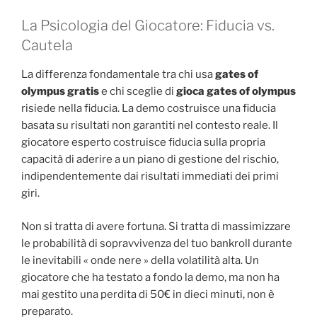
La Psicologia del Giocatore: Fiducia vs.
Cautela
La differenza fondamentale tra chi usa
gates of
olympus gratis
e chi sceglie di
gioca gates of olympus
risiede nella fiducia. La demo costruisce una fiducia
basata su risultati non garantiti nel contesto reale. Il
giocatore esperto costruisce fiducia sulla propria
capacità di aderire a un piano di gestione del rischio,
indipendentemente dai risultati immediati dei primi
giri.
Non si tratta di avere fortuna. Si tratta di massimizzare
le probabilità di sopravvivenza del tuo bankroll durante
le inevitabili « onde nere » della volatilità alta. Un
giocatore che ha testato a fondo la demo, ma non ha
mai gestito una perdita di 50€ in dieci minuti, non è
preparato.