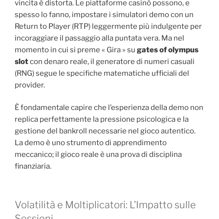
vincita è distorta. Le piattaforme casinò possono, e
spesso lo fanno, impostare i simulatori demo con un
Return to Player (RTP) leggermente più indulgente per
incoraggiare il passaggio alla puntata vera. Ma nel
momento in cui si preme « Gira » su
gates of olympus
slot
con denaro reale, il generatore di numeri casuali
(RNG) segue le specifiche matematiche ufficiali del
provider.
È fondamentale capire che l’esperienza della demo non
replica perfettamente la pressione psicologica e la
gestione del bankroll necessarie nel gioco autentico.
La demo è uno strumento di apprendimento
meccanico; il gioco reale è una prova di disciplina
finanziaria.
Volatilità e Moltiplicatori: L’Impatto sulle
Sessioni