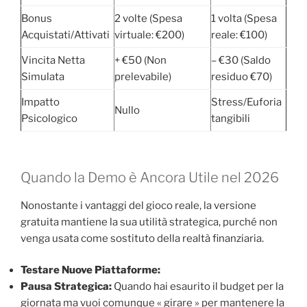
Bonus
2 volte (Spesa
1 volta (Spesa
Acquistati/Attivati
virtuale: €200)
reale: €100)
Vincita Netta
+ €50 (Non
– €30 (Saldo
Simulata
prelevabile)
residuo €70)
Impatto
Stress/Euforia
Nullo
Psicologico
tangibili
Quando la Demo è Ancora Utile nel 2026
Nonostante i vantaggi del gioco reale, la versione
gratuita mantiene la sua utilità strategica, purché non
venga usata come sostituto della realtà finanziaria.
Testare Nuove Piattaforme:
Pausa Strategica:
Quando hai esaurito il budget per la
giornata ma vuoi comunque « girare » per mantenere la