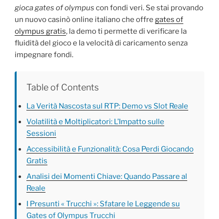
gioca gates of olympus
con fondi veri. Se stai provando
un nuovo casinò online italiano che offre
gates of
olympus gratis
, la demo ti permette di verificare la
fluidità del gioco e la velocità di caricamento senza
impegnare fondi.
Table of Contents
La Verità Nascosta sul RTP: Demo vs Slot Reale
Volatilità e Moltiplicatori: L’Impatto sulle
Sessioni
Accessibilità e Funzionalità: Cosa Perdi Giocando
Gratis
Analisi dei Momenti Chiave: Quando Passare al
Reale
I Presunti « Trucchi »: Sfatare le Leggende su
Gates of Olympus Trucchi