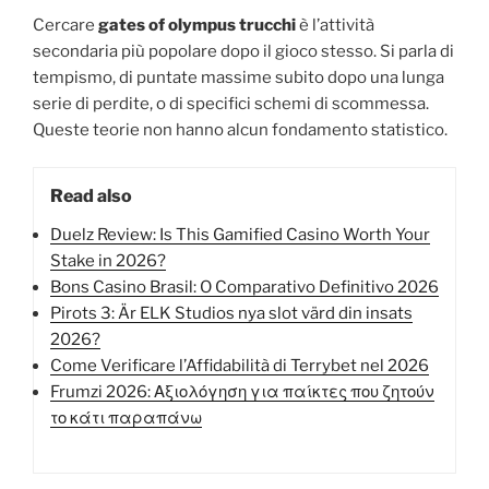
Cercare
gates of olympus trucchi
è l’attività
secondaria più popolare dopo il gioco stesso. Si parla di
tempismo, di puntate massime subito dopo una lunga
serie di perdite, o di specifici schemi di scommessa.
Queste teorie non hanno alcun fondamento statistico.
Read also
Duelz Review: Is This Gamified Casino Worth Your
Stake in 2026?
Bons Casino Brasil: O Comparativo Definitivo 2026
Pirots 3: Är ELK Studios nya slot värd din insats
2026?
Come Verificare l’Affidabilità di Terrybet nel 2026
Frumzi 2026: Αξιολόγηση για παίκτες που ζητούν
το κάτι παραπάνω