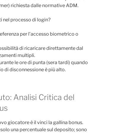
mer) richiesta dalle normative ADM.
i nel processo di login?
eferenza per l’accesso biometrico o
ssibilità di ricaricare direttamente dal
zamenti multipli.
urante le ore di punta (sera tardi) quando
hio di disconnessione è più alto.
to: Analisi Critica del
nus
ovo giocatore è il vinci la gallina bonus.
 solo una percentuale sul deposito; sono