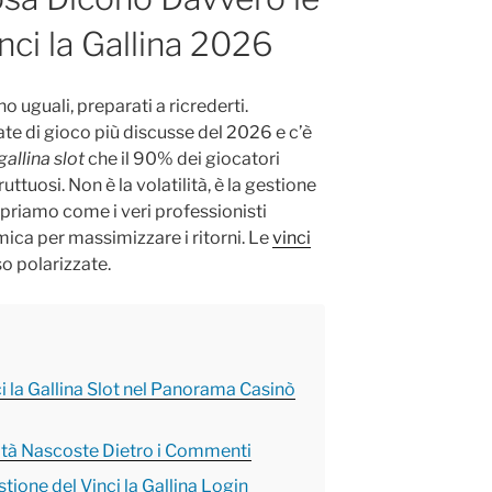
nci la Gallina 2026
ano uguali, preparati a ricrederti.
e di gioco più discusse del 2026 e c’è
 gallina slot
che il 90% dei giocatori
uttuosi. Non è la volatilità, è la gestione
priamo come i veri professionisti
ica per massimizzare i ritorni. Le
vinci
o polarizzate.
i la Gallina Slot nel Panorama Casinò
rità Nascoste Dietro i Commenti
tione del Vinci la Gallina Login