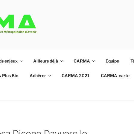
que à partir du Triangle de Gonesse
ds enjeux
Ailleurs déjà
CARMA
Equipe
T
Plus Bio
Adhérer
CARMA 2021
CARMA-carte
osa Dicono Davvero le