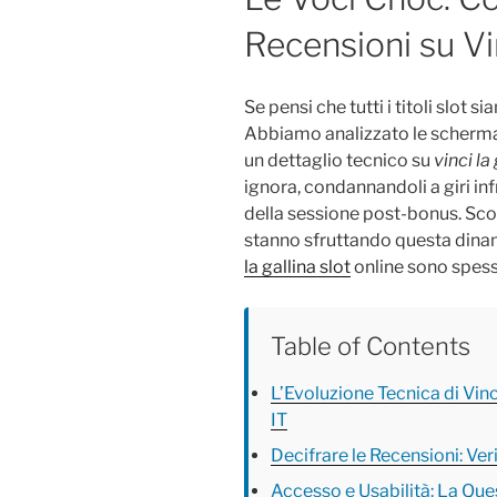
Recensioni su Vi
Se pensi che tutti i titoli slot si
Abbiamo analizzato le schermat
un dettaglio tecnico su
vinci la
ignora, condannandoli a giri infr
della sessione post-bonus. Sco
stanno sfruttando questa dinam
la gallina slot
online sono spess
Table of Contents
L’Evoluzione Tecnica di Vinc
IT
Decifrare le Recensioni: Ve
Accesso e Usabilità: La Ques