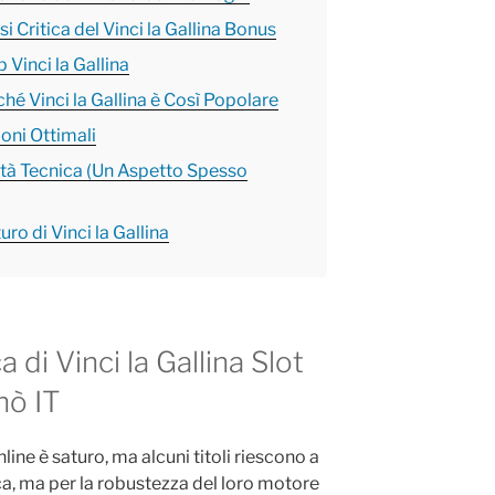
i Critica del Vinci la Gallina Bonus
 Vinci la Gallina
hé Vinci la Gallina è Così Popolare
oni Ottimali
lità Tecnica (Un Aspetto Spesso
uro di Vinci la Gallina
 di Vinci la Gallina Slot
nò IT
line è saturo, ma alcuni titoli riescono a
ca, ma per la robustezza del loro motore