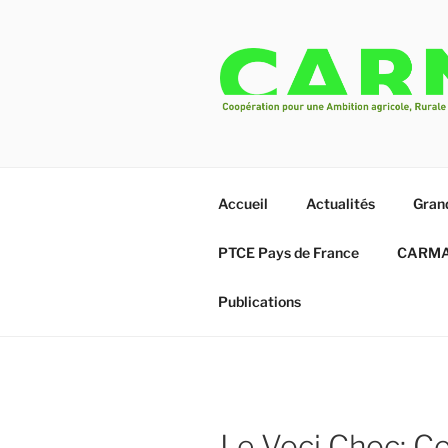
Aller
au
contenu
principal
CARMA
Un projet de transition écologi
Accueil
Actualités
Gran
PTCE Pays de France
CARMA 
Publications
Le Voci Choc: C