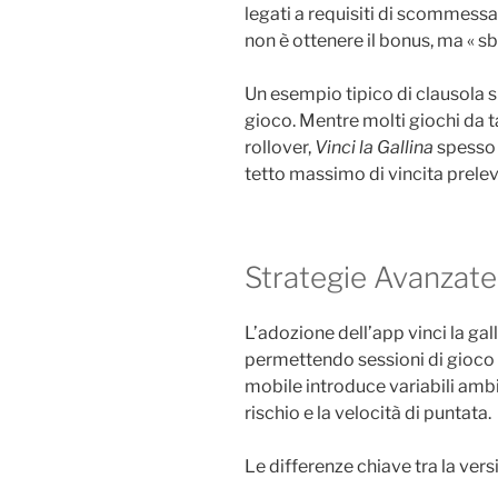
legati a requisiti di scommessa 
non è ottenere il bonus, ma « sbl
Un esempio tipico di clausola su
gioco. Mentre molti giochi da 
rollover,
Vinci la Gallina
spesso s
tetto massimo di vincita prelev
Strategie Avanzate 
L’adozione dell’app vinci la ga
permettendo sessioni di gioco p
mobile introduce variabili ambi
rischio e la velocità di puntata.
Le differenze chiave tra la vers