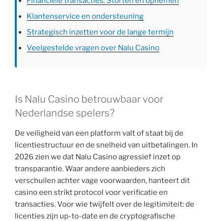
Financiële transacties: Storten en opnemen
Klantenservice en ondersteuning
Strategisch inzetten voor de lange termijn
Veelgestelde vragen over Nalu Casino
Is Nalu Casino betrouwbaar voor
Nederlandse spelers?
De veiligheid van een platform valt of staat bij de
licentiestructuur en de snelheid van uitbetalingen. In
2026 zien we dat Nalu Casino agressief inzet op
transparantie. Waar andere aanbieders zich
verschuilen achter vage voorwaarden, hanteert dit
casino een strikt protocol voor verificatie en
transacties. Voor wie twijfelt over de legitimiteit: de
licenties zijn up-to-date en de cryptografische