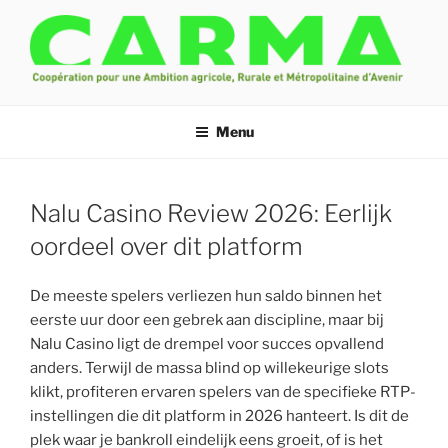
Aller
au
contenu
principal
CARMA
Un projet de transition écologique à partir du Triangle de Gonesse
Menu
Nalu Casino Review 2026: Eerlijk
oordeel over dit platform
De meeste spelers verliezen hun saldo binnen het
eerste uur door een gebrek aan discipline, maar bij
Nalu Casino ligt de drempel voor succes opvallend
anders. Terwijl de massa blind op willekeurige slots
klikt, profiteren ervaren spelers van de specifieke RTP-
instellingen die dit platform in 2026 hanteert. Is dit de
plek waar je bankroll eindelijk eens groeit, of is het