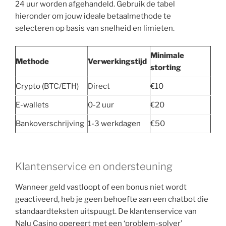
24 uur worden afgehandeld. Gebruik de tabel
hieronder om jouw ideale betaalmethode te
selecteren op basis van snelheid en limieten.
Minimale
Methode
Verwerkingstijd
storting
Crypto (BTC/ETH)
Direct
€10
E-wallets
0-2 uur
€20
Bankoverschrijving
1-3 werkdagen
€50
Klantenservice en ondersteuning
Wanneer geld vastloopt of een bonus niet wordt
geactiveerd, heb je geen behoefte aan een chatbot die
standaardteksten uitspuugt. De klantenservice van
Nalu Casino opereert met een ‘problem-solver’