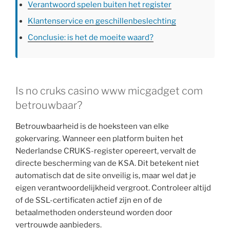
Verantwoord spelen buiten het register
Klantenservice en geschillenbeslechting
Conclusie: is het de moeite waard?
Is no cruks casino www micgadget com
betrouwbaar?
Betrouwbaarheid is de hoeksteen van elke
gokervaring. Wanneer een platform buiten het
Nederlandse CRUKS-register opereert, vervalt de
directe bescherming van de KSA. Dit betekent niet
automatisch dat de site onveilig is, maar wel dat je
eigen verantwoordelijkheid vergroot. Controleer altijd
of de SSL-certificaten actief zijn en of de
betaalmethoden ondersteund worden door
vertrouwde aanbieders.