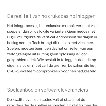
De realiteit van no cruks casino inloggen
Het inlogproces bij buitenlandse casino’s verloopt vaak
soepeler dan bij de lokale varianten. Geen gedoe met
DigiD of uitgebreide verificatieprocessen die dagen in
beslag nemen. Toch brengt dit risico’s met zich mee.
Spelers moeten begrijpen dat het omzeilen van een
zelfopgelegde uitsluiting geen oplossing is voor
gokproblematiek. Wie besluit in te loggen, doet dit op
eigen risico en moet zelf de grenzen bewaken die het
CRUKS-systeem oorspronkelijk voor hen had gesteld.
Spelaanbod en softwareleveranciers
De kwaliteit van een casino valt of staat met de
providers die de spellen aanbieden. Op platformen die