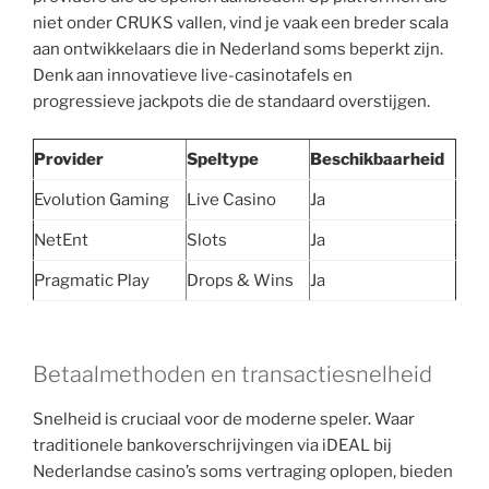
niet onder CRUKS vallen, vind je vaak een breder scala
aan ontwikkelaars die in Nederland soms beperkt zijn.
Denk aan innovatieve live-casinotafels en
progressieve jackpots die de standaard overstijgen.
Provider
Speltype
Beschikbaarheid
Evolution Gaming
Live Casino
Ja
NetEnt
Slots
Ja
Pragmatic Play
Drops & Wins
Ja
Betaalmethoden en transactiesnelheid
Snelheid is cruciaal voor de moderne speler. Waar
traditionele bankoverschrijvingen via iDEAL bij
Nederlandse casino’s soms vertraging oplopen, bieden