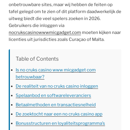
onbetrouwbare sites, maar wij hebben de feiten op
tafel gelegd om te zien of dit platform daadwerkelijk de
uitweg biedt die veel spelers zoeken in 2026.
Gebruikers die inloggen via
nocrukscasinowwwmicgadget.com
moeten kijken naar
licenties uit jurisdicties zoals Curaçao of Malta.
Table of Contents
Is no cruks casino www micgadget com
betrouwbaar?
De realiteit van no cruks casino inloggen
Spelaanbod en softwareleveranciers
Betaalmethoden en transactiesnelheid
De zoektocht naar een no cruks casino app
Bonusstructuren en loyaliteitsprogramma’s