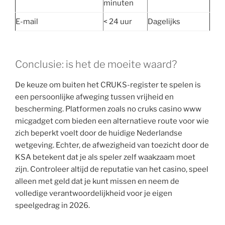
minuten
E-mail
< 24 uur
Dagelijks
Conclusie: is het de moeite waard?
De keuze om buiten het CRUKS-register te spelen is
een persoonlijke afweging tussen vrijheid en
bescherming. Platformen zoals no cruks casino www
micgadget com bieden een alternatieve route voor wie
zich beperkt voelt door de huidige Nederlandse
wetgeving. Echter, de afwezigheid van toezicht door de
KSA betekent dat je als speler zelf waakzaam moet
zijn. Controleer altijd de reputatie van het casino, speel
alleen met geld dat je kunt missen en neem de
volledige verantwoordelijkheid voor je eigen
speelgedrag in 2026.