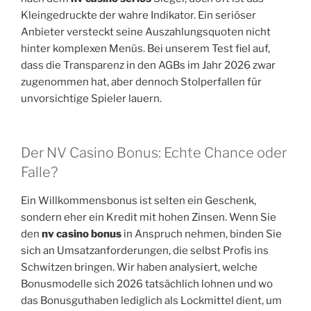
Kleingedruckte der wahre Indikator. Ein seriöser
Anbieter versteckt seine Auszahlungsquoten nicht
hinter komplexen Menüs. Bei unserem Test fiel auf,
dass die Transparenz in den AGBs im Jahr 2026 zwar
zugenommen hat, aber dennoch Stolperfallen für
unvorsichtige Spieler lauern.
Der NV Casino Bonus: Echte Chance oder
Falle?
Ein Willkommensbonus ist selten ein Geschenk,
sondern eher ein Kredit mit hohen Zinsen. Wenn Sie
den
nv casino bonus
in Anspruch nehmen, binden Sie
sich an Umsatzanforderungen, die selbst Profis ins
Schwitzen bringen. Wir haben analysiert, welche
Bonusmodelle sich 2026 tatsächlich lohnen und wo
das Bonusguthaben lediglich als Lockmittel dient, um