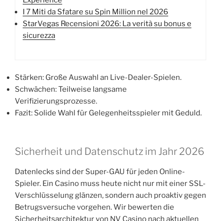
I 7 Miti da Sfatare su Spin Million nel 2026
StarVegas Recensioni 2026: La verità su bonus e
sicurezza
Stärken: Große Auswahl an Live-Dealer-Spielen.
Schwächen: Teilweise langsame
Verifizierungsprozesse.
Fazit: Solide Wahl für Gelegenheitsspieler mit Geduld.
Sicherheit und Datenschutz im Jahr 2026
Datenlecks sind der Super-GAU für jeden Online-
Spieler. Ein Casino muss heute nicht nur mit einer SSL-
Verschlüsselung glänzen, sondern auch proaktiv gegen
Betrugsversuche vorgehen. Wir bewerten die
Sicherheitsarchitektur von NV Casino nach aktuellen