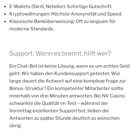
E-Wallets (Skrill, Neteller): Sofortige Gutschrift.
Kryptowährungen: Höchste Anonymität und Speed.
Klassische Banküberweisung: Oft zu langsam für
moderne Standards.
Support: Wenn es brennt, hilft wer?
Ein Chat-Bot ist keine Lösung, wenn es um echtes Geld
geht. Wir haben den Kundensupport getestet: Wie
lange dauert die Antwort auf eine komplexe Frage zur
Bonus-Struktur? Ein kompetenter Mitarbeiter sollte
innerhalb von drei Minuten antworten. Bei NV Casino
schwankte die Qualität im Test – während der
Vormittag exzellenten Support bot, ließen die
Antworten zu später Stunde deutlich zu wünschen
übrig.