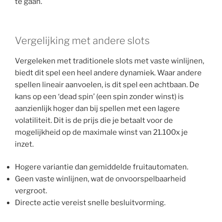
te gaan.
Vergelijking met andere slots
Vergeleken met traditionele slots met vaste winlijnen,
biedt dit spel een heel andere dynamiek. Waar andere
spellen lineair aanvoelen, is dit spel een achtbaan. De
kans op een ‘dead spin’ (een spin zonder winst) is
aanzienlijk hoger dan bij spellen met een lagere
volatiliteit. Dit is de prijs die je betaalt voor de
mogelijkheid op de maximale winst van 21.100x je
inzet.
Hogere variantie dan gemiddelde fruitautomaten.
Geen vaste winlijnen, wat de onvoorspelbaarheid
vergroot.
Directe actie vereist snelle besluitvorming.