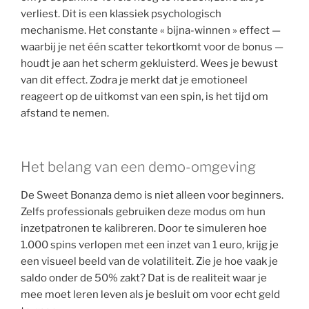
verliest. Dit is een klassiek psychologisch
mechanisme. Het constante « bijna-winnen » effect —
waarbij je net één scatter tekortkomt voor de bonus —
houdt je aan het scherm gekluisterd. Wees je bewust
van dit effect. Zodra je merkt dat je emotioneel
reageert op de uitkomst van een spin, is het tijd om
afstand te nemen.
Het belang van een demo-omgeving
De Sweet Bonanza demo is niet alleen voor beginners.
Zelfs professionals gebruiken deze modus om hun
inzetpatronen te kalibreren. Door te simuleren hoe
1.000 spins verlopen met een inzet van 1 euro, krijg je
een visueel beeld van de volatiliteit. Zie je hoe vaak je
saldo onder de 50% zakt? Dat is de realiteit waar je
mee moet leren leven als je besluit om voor echt geld