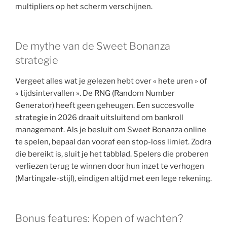
multipliers op het scherm verschijnen.
De mythe van de Sweet Bonanza
strategie
Vergeet alles wat je gelezen hebt over « hete uren » of
« tijdsintervallen ». De RNG (Random Number
Generator) heeft geen geheugen. Een succesvolle
strategie in 2026 draait uitsluitend om bankroll
management. Als je besluit om Sweet Bonanza online
te spelen, bepaal dan vooraf een stop-loss limiet. Zodra
die bereikt is, sluit je het tabblad. Spelers die proberen
verliezen terug te winnen door hun inzet te verhogen
(Martingale-stijl), eindigen altijd met een lege rekening.
Bonus features: Kopen of wachten?