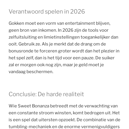
Verantwoord spelen in 2026
Gokken moet een vorm van entertainment blijven,
geen bron van inkomen. In 2026 zijn de tools voor
zelfuitsluiting en limietinstellingen toegankelijker dan
ooit. Gebruik ze. Als je merkt dat de drang om de
bonusronde te forceren groter wordt dan het plezier in
het spel zelf, dan is het tijd voor een pauze. De suiker
zal er morgen ook nog zijn, maar je geld moet je
vandaag beschermen.
Conclusie: De harde realiteit
Wie Sweet Bonanza betreedt met de verwachting van
een constante stroom winsten, komt bedrogen uit. Het
is een spel dat uitersten opzoekt. De combinatie van de
tumbling-mechaniek en de enorme vermenigvuldigers