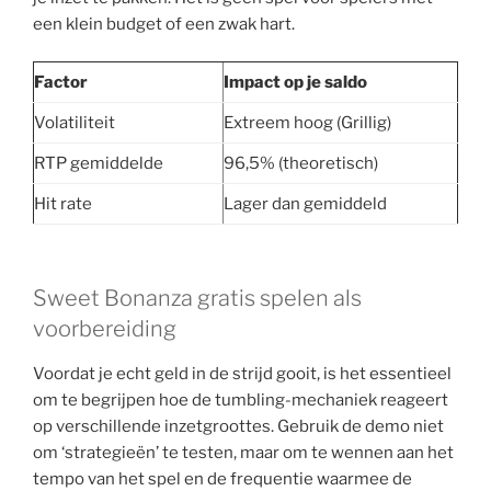
een klein budget of een zwak hart.
Factor
Impact op je saldo
Volatiliteit
Extreem hoog (Grillig)
RTP gemiddelde
96,5% (theoretisch)
Hit rate
Lager dan gemiddeld
Sweet Bonanza gratis spelen als
voorbereiding
Voordat je echt geld in de strijd gooit, is het essentieel
om te begrijpen hoe de tumbling-mechaniek reageert
op verschillende inzetgroottes. Gebruik de demo niet
om ‘strategieën’ te testen, maar om te wennen aan het
tempo van het spel en de frequentie waarmee de