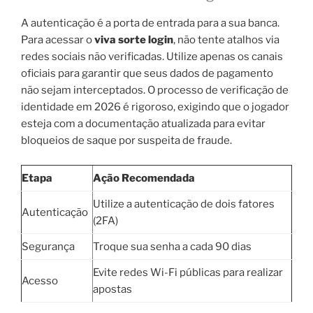
A autenticação é a porta de entrada para a sua banca.
Para acessar o
viva sorte login
, não tente atalhos via
redes sociais não verificadas. Utilize apenas os canais
oficiais para garantir que seus dados de pagamento
não sejam interceptados. O processo de verificação de
identidade em 2026 é rigoroso, exigindo que o jogador
esteja com a documentação atualizada para evitar
bloqueios de saque por suspeita de fraude.
Etapa
Ação Recomendada
Utilize a autenticação de dois fatores
Autenticação
(2FA)
Segurança
Troque sua senha a cada 90 dias
Evite redes Wi-Fi públicas para realizar
Acesso
apostas