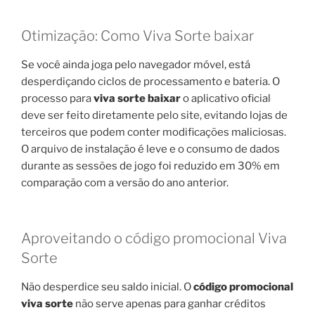
Otimização: Como Viva Sorte baixar
Se você ainda joga pelo navegador móvel, está
desperdiçando ciclos de processamento e bateria. O
processo para
viva sorte baixar
o aplicativo oficial
deve ser feito diretamente pelo site, evitando lojas de
terceiros que podem conter modificações maliciosas.
O arquivo de instalação é leve e o consumo de dados
durante as sessões de jogo foi reduzido em 30% em
comparação com a versão do ano anterior.
Aproveitando o código promocional Viva
Sorte
Não desperdice seu saldo inicial. O
código promocional
viva sorte
não serve apenas para ganhar créditos