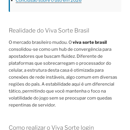
Conclusão sobre o uso em 2026
Realidade do Viva Sorte Brasil
O mercado brasileiro mudou. O
viva sorte brasil
consolidou-se como um hub de convergência para
apostadores que buscam fluidez. Diferente de
plataformas que sobrecarregam o processador do
celular, a estrutura desta casa é otimizada para
conexões de rede instáveis, algo comum em diversas
regiões do país. A estabilidade aqui é um diferencial
tático, permitindo que você mantenha o foco na
volatilidade do jogo sem se preocupar com quedas
repentinas de servidor.
Como realizar o Viva Sorte login