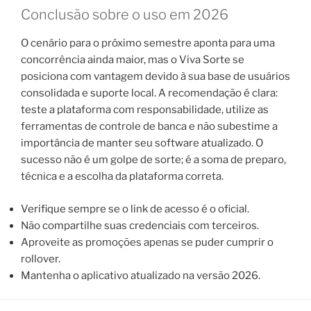
Conclusão sobre o uso em 2026
O cenário para o próximo semestre aponta para uma
concorrência ainda maior, mas o Viva Sorte se
posiciona com vantagem devido à sua base de usuários
consolidada e suporte local. A recomendação é clara:
teste a plataforma com responsabilidade, utilize as
ferramentas de controle de banca e não subestime a
importância de manter seu software atualizado. O
sucesso não é um golpe de sorte; é a soma de preparo,
técnica e a escolha da plataforma correta.
Verifique sempre se o link de acesso é o oficial.
Não compartilhe suas credenciais com terceiros.
Aproveite as promoções apenas se puder cumprir o
rollover.
Mantenha o aplicativo atualizado na versão 2026.