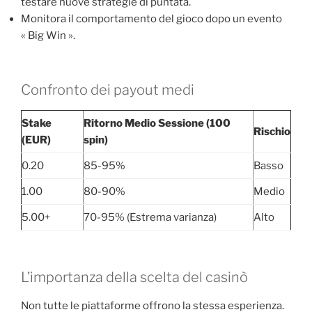
testare nuove strategie di puntata.
Monitora il comportamento del gioco dopo un evento
« Big Win ».
Confronto dei payout medi
Stake
Ritorno Medio Sessione (100
Rischio
(EUR)
spin)
0.20
85-95%
Basso
1.00
80-90%
Medio
5.00+
70-95% (Estrema varianza)
Alto
L’importanza della scelta del casinò
Non tutte le piattaforme offrono la stessa esperienza.