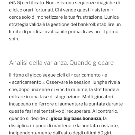
(RNG) certificato. Non esistono sequenze magiche di
click o orari fortunati. Chi vende questi « sistemi »
cerca solo di monetizzare la tua frustrazione. L’unica
strategia valida è la gestione del bankroll: stabilire un
limite di perdita invalicabile prima di avviare il primo
spin.
Analisi della varianza: Quando giocare
Il ritmo di gioco segue cicli di « caricamento » e
« scaricamento ». Osservare le sessioni lunghe rivela
che, dopo una serie di vincite minime, la slot tende a
entrare in una fase di stagnazione. Molti giocatori
incappano nell’errore di aumentare la puntata durante
queste fasi nel tentativo di recuperare. Al contrario,
quando si decide di
gioca big bass bonanza
, la
disciplina impone di mantenere la puntata costante,
indipendentemente dall’esito degli ultimi 50 giri.