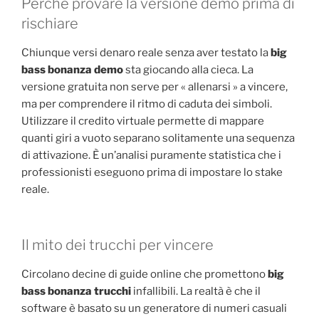
Perché provare la versione demo prima di
rischiare
Chiunque versi denaro reale senza aver testato la
big
bass bonanza demo
sta giocando alla cieca. La
versione gratuita non serve per « allenarsi » a vincere,
ma per comprendere il ritmo di caduta dei simboli.
Utilizzare il credito virtuale permette di mappare
quanti giri a vuoto separano solitamente una sequenza
di attivazione. È un’analisi puramente statistica che i
professionisti eseguono prima di impostare lo stake
reale.
Il mito dei trucchi per vincere
Circolano decine di guide online che promettono
big
bass bonanza trucchi
infallibili. La realtà è che il
software è basato su un generatore di numeri casuali