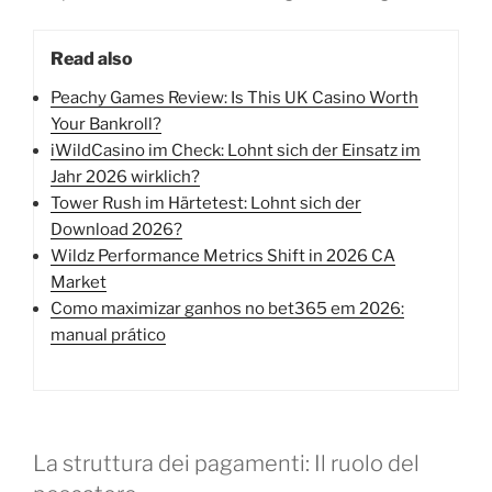
Read also
Peachy Games Review: Is This UK Casino Worth
Your Bankroll?
iWildCasino im Check: Lohnt sich der Einsatz im
Jahr 2026 wirklich?
Tower Rush im Härtetest: Lohnt sich der
Download 2026?
Wildz Performance Metrics Shift in 2026 CA
Market
Como maximizar ganhos no bet365 em 2026:
manual prático
La struttura dei pagamenti: Il ruolo del