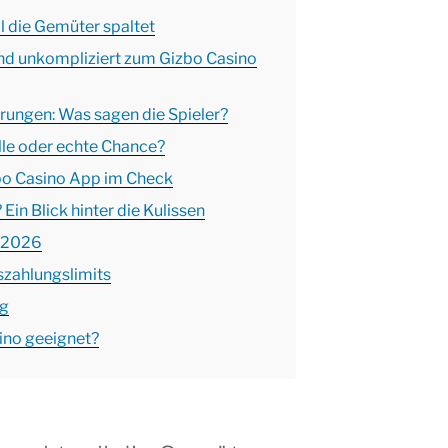
 die Gemüter spaltet
 und unkompliziert zum Gizbo Casino
hrungen: Was sagen die Spieler?
lle oder echte Chance?
bo Casino App im Check
 Ein Blick hinter die Kulissen
o 2026
zahlungslimits
ng
sino geeignet?