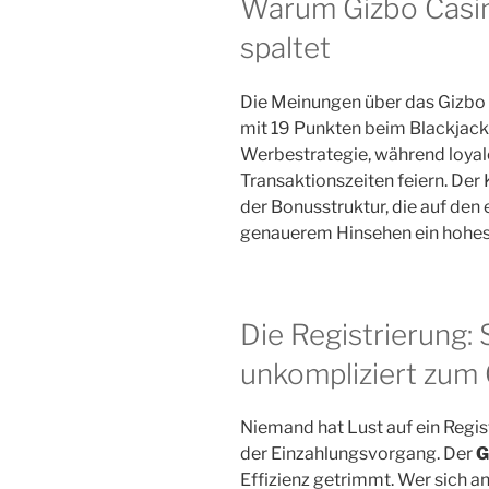
Warum Gizbo Casin
spaltet
Die Meinungen über das Gizbo C
mit 19 Punkten beim Blackjack
Werbestrategie, während loyale
Transaktionszeiten feiern. Der 
der Bonusstruktur, die auf den 
genauerem Hinsehen ein hohes 
Die Registrierung: 
unkompliziert zum 
Niemand hat Lust auf ein Regis
der Einzahlungsvorgang. Der
G
Effizienz getrimmt. Wer sich a