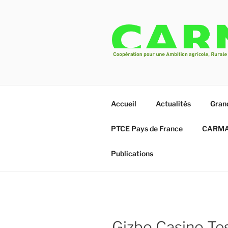
Aller
au
contenu
principal
CARMA
Un projet de transition écologi
Accueil
Actualités
Gran
PTCE Pays de France
CARMA 
Publications
Gizbo Casino Tes