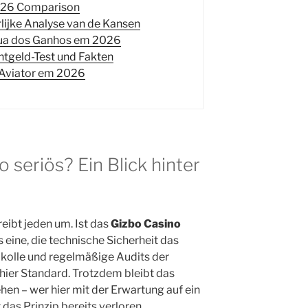
 2026 Comparison
lijke Analyse van de Kansen
rua dos Ganhos em 2026
htgeld-Test und Fakten
 Aviator em 2026
o seriös? Ein Blick hinter
reibt jeden um. Ist das
Gizbo Casino
s eine, die technische Sicherheit das
kolle und regelmäßige Audits der
hier Standard. Trotzdem bleibt das
hen – wer hier mit der Erwartung auf ein
das Prinzip bereits verloren.