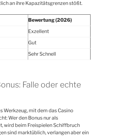
lich an ihre Kapazitätsgrenzen stößt.
Bewertung (2026)
Exzellent
Gut
Sehr Schnell
onus: Falle oder echte
as Werkzeug, mit dem das Casino
ht: Wer den Bonus nur als
t, wird beim Freispielen Schiffbruch
en sind marktüblich, verlangen aber ein