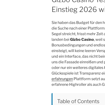
Einstieg 2026 wi
Sie haben das Budget für den h
die Suche nach einer Plattform,
Segel streicht, frisst mehr Zeit 
landen bei
Gizbo Casino
, weil
Bonusbedingungen und endlosen
einsteigt, will keine leeren V
und ein Interface, das nicht bei
uns die Fassade einreißen und p
oder nur ein weiteres digitales
Glücksspiele ist Transparenz ei
erfahrungen
Plattform setzt au
erfahrene Highroller als auch G
Table of Contents